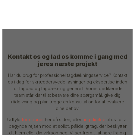
Kontakt os og lad os komme i gang med
jeres næste projekt
Har du brug for professionel tagdækningsservice? Kontakt
os i dag for skræddersyede løsninger og ekspertise inden
for tagpap og tagdækning generelt. Vores dedikerede
team står klar til at besvare dine spørgsmål, give dig
rådgivning og planlægge en konsultation for at evaluere
dine behov.
Udfyld
formularen
her på siden, eller
ring direkte
til os for at
begynde rejsen mod et solidt, pålideligt tag, der beskytter
dit hjem eller din virksomhed. Vi ser frem til at høre fra dig