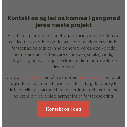
Kontakt os og lad os komme i gang med
jeres næste projekt
Har du brug for professionel tagdækningsservice? Kontakt
os i dag for skræddersyede løsninger og ekspertise inden
for tagpap og tagdækning generelt. Vores dedikerede
team står klar til at besvare dine spørgsmål, give dig
rådgivning og planlægge en konsultation for at evaluere
dine behov.
Udfyld
formularen
her på siden, eller
ring direkte
til os for at
begynde rejsen mod et solidt, pålideligt tag, der beskytter
dit hjem eller din virksomhed. Vi ser frem til at høre fra dig
og være din pålidelige partner inden for tagdækning!
Kontakt os i dag